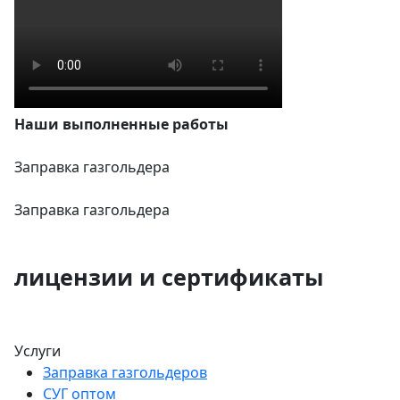
Наши выполненные работы
Заправка газгольдера
З
Заправка газгольдера
З
лицензии и сертификаты
Услуги
Заправка газгольдеров
СУГ оптом