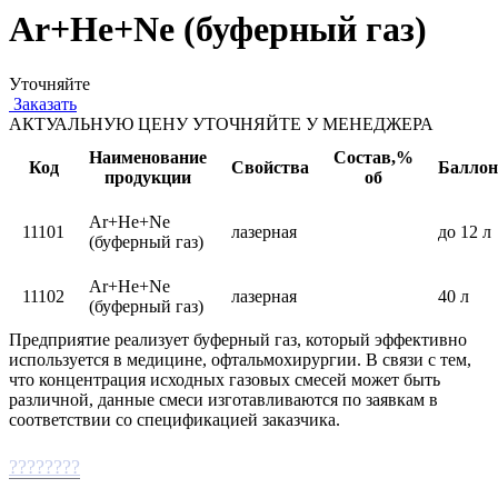
Ar+He+Ne (буферный газ)
Уточняйте
Заказать
АКТУАЛЬНУЮ ЦЕНУ УТОЧНЯЙТЕ У МЕНЕДЖЕРА
Наименование
Состав,%
Код
Свойства
Баллон
продукции
об
Ar+He+Ne
11101
лазерная
до 12 л
(буферный газ)
Ar+He+Ne
11102
лазерная
40 л
(буферный газ)
Предприятие реализует буферный газ, который эффективно
используется в медицине, офтальмохирургии. В связи с тем,
что концентрация исходных газовых смесей может быть
различной, данные смеси изготавливаются по заявкам в
соответствии со спецификацией заказчика.
????????