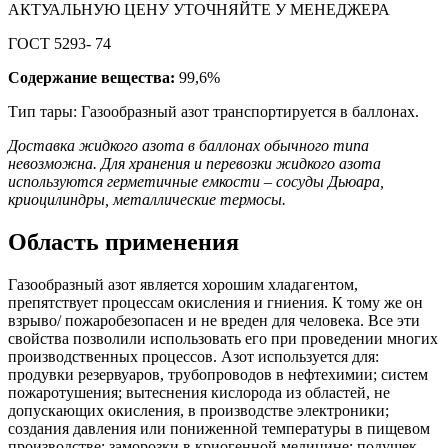
АКТУАЛЬНУЮ ЦЕНУ УТОЧНЯЙТЕ У МЕНЕДЖЕРА
ГОСТ 5293- 74
Содержание вещества:
99,6%
Тип тары: Газообразный азот транспортируется в баллонах.
Доставка жидкого азота в баллонах обычного типа
невозможна. Для хранения и перевозки жидкого азота
используются герметичные емкости – сосуды Дьюара,
криоцилиндры, металлические термосы.
Область применения
Газообразный азот является хорошим хладагентом,
препятствует процессам окисления и гниения. К тому же он
взрыво/ пожаробезопасен и не вреден для человека. Все эти
свойства позволили использовать его при проведении многих
производственных процессов. Азот используется для:
продувки резервуаров, трубопроводов в нефтехимии; систем
пожаротушения; вытеснения кислорода из областей, не
допускающих окисления, в производстве электроники;
создания давления или пониженной температуры в пищевом
производстве; заморозки в криогенной медицине; подушек