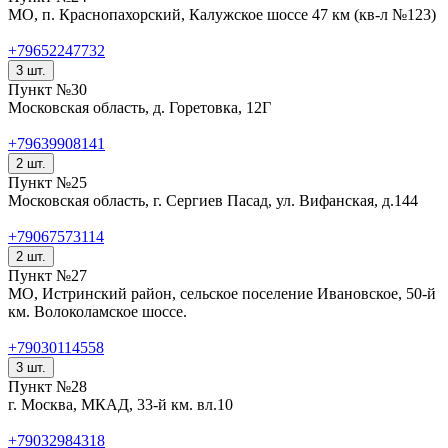
МО, п. Краснопахорский, Калужское шоссе 47 км (кв-л №123)
+79652247732
3 шт.
Пункт №30
Московская область, д. Горетовка, 12Г
+79639908141
2 шт.
Пункт №25
Московская область, г. Сергиев Пасад, ул. Вифанская, д.144
+79067573114
2 шт.
Пункт №27
МО, Истринский район, сельское поселение Ивановское, 50-й
км. Волоколамское шоссе.
+79030114558
3 шт.
Пункт №28
г. Москва, МКАД, 33-й км. вл.10
+79032984318