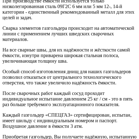
При производстве ёмкости используется только
низколегированная сталь 09Г2С 6 мм или 5 мм 12-, 14-й
категории - единственный рекомендованный металл для этих
целей и задач.
Сварка элементов газгольдера происходит на автоматической
линии с применением лучших шведских сварочных
материалов.
На все сварные швы, для их надёжности и жёсткости самой
ёмкости, изнутри приварена широкая стальная полоса,
увеличивающая толщину шва.
Особый способ изготовления днищ для наших газгольдеров
позволил отказаться от центрального технологического
отверстия, что также увеличило надёжность ёмкости.
После сварочных работ каждый сосуд проходит
индивидуальное испытание давлением 25 кг / см - это в пять
раз больше требуемого эксплуатационного показателя.
Каждый газгольдер «СПЕЦГАЗ» сертифицирован, испытан,
имеет шильду с индивидуальным номером и паспорт.
Воздушное давление в ёмкости 3 атм.
Приобретая газгольдер, Вы получаете надёжную, испытанную