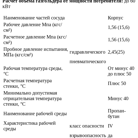
Расчет объема газгольдера от мощности потребителя:
до 60
кВт
Наименование частей сосуда
Корпус
Рабочее давление Мпа (кгс/
1,56 (15,6)
см²)
Расчетное давление Мпа (кгс/
1,56 (15,6)
см²)
Пробное давление испытания,
гидравлического
2,45(25)
МПа (кгс/см²)
пневматического
Рабочая температура среды,
От минус 40
°С
до плюс 50
Расчетная температура
Плюс 50
стенки, °С
Минимально допустимая
отрицательная температура
Минус 40
стенки, °С
Пропан-
Наименование рабочей среды
бутан
Характеристика рабочей
класс опасности
IV
среды
взрывоопасность
да