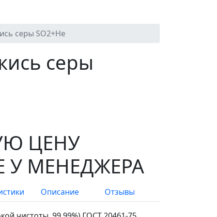
кись серы SO2+Не
кись серы
УЮ ЦЕНУ
 У МЕНЕДЖЕРА
истики
Описание
Отзывы
кой чистоты, 99.99%) ГОСТ 20461-75