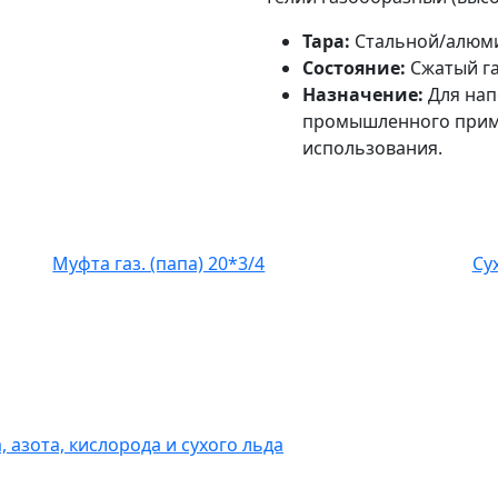
Тара:
Стальной/алюми
Состояние:
Сжатый га
Назначение:
Для нап
промышленного приме
использования.
Муфта газ. (папа) 20*3/4
Су
 азота, кислорода и сухого льда