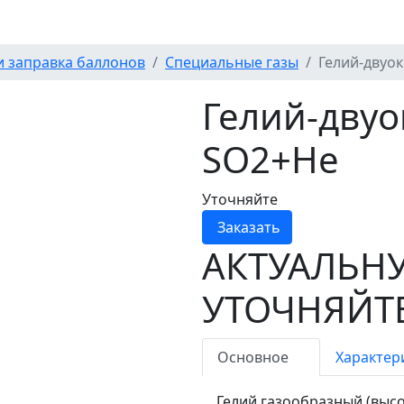
и заправка баллонов
Специальные газы
Гелий-двуо
Гелий-двуо
SO2+Не
Уточняйте
Заказать
АКТУАЛЬН
УТОЧНЯЙТЕ
Основное
Характер
Гелий газообразный (высо