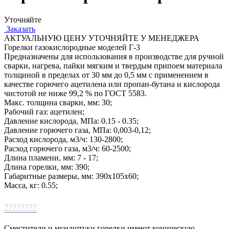
Уточняйте
Заказать
АКТУАЛЬНУЮ ЦЕНУ УТОЧНЯЙТЕ У МЕНЕДЖЕРА
Горелки газокислородные моделей Г-3
Предназначены для использования в производстве для ручной
сварки, нагрева, пайки мягким и твердым припоем материала
толщиной в пределах от 30 мм до 0,5 мм с применением в
качестве горючего ацетилена или пропан-бутана и кислорода
чистотой не ниже 99,2 % по ГОСТ 5583.
Макс. толщина сварки, мм: 30;
Рабочий газ: ацетилен;
Давление кислорода, МПа: 0.15 - 0.35;
Давление горючего газа, МПа: 0,003-0,12;
Расход кислорода, м3/ч: 130-2800;
Расход горючего газа, м3/ч: 60-2500;
Длина пламени, мм: 7 - 17;
Длина горелки, мм: 390;
Габаритные размеры, мм: 390х105х60;
Масса, кг: 0.55;
????????
Сместители и мундштуки горелки имеют коническую