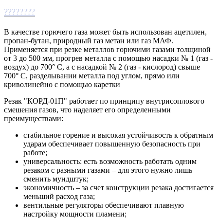
????????
В качестве горючего газа может быть использован ацетилен,
пропан-бутан, природный газ метан или газ МАФ.
Применяется при резке металлов горючими газами толщиной
от 3 до 500 мм, прогрев металла с помощью насадки № 1 (газ -
воздух) до 700° С, а с насадкой № 2 (газ - кислород) свыше
700° С, разделывании металла под углом, прямо или
криволинейно с помощью каретки
Резак "КОРД-01П" работает по принципу внутрисоплового
смешения газов, что наделяет его определенными
преимуществами:
стабильное горение и высокая устойчивость к обратным
ударам обеспечивает повышенную безопасность при
работе;
универсальность: есть возможность работать одним
резаком с разными газами – для этого нужно лишь
сменить мундштук;
экономичность – за счет конструкции резака достигается
меньший расход газа;
вентильные регуляторы обеспечивают плавную
настройку мощности пламени;