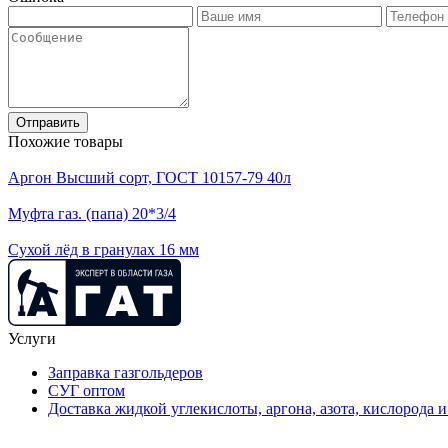
Отправить
Похожие товары
Аргон Высший сорт, ГОСТ 10157-79 40л
Муфта газ. (папа) 20*3/4
Сухой лёд в гранулах 16 мм
Услуги
Заправка газгольдеров
СУГ оптом
Доставка жидкой углекислоты, аргона, азота, кислорода и