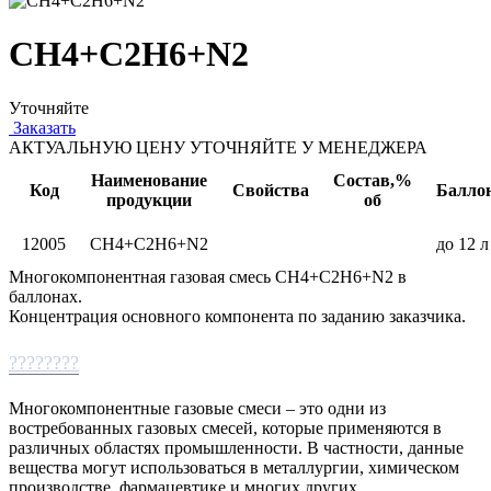
СН4+С2Н6+N2
Уточняйте
Заказать
АКТУАЛЬНУЮ ЦЕНУ УТОЧНЯЙТЕ У МЕНЕДЖЕРА
Наименование
Состав,%
Код
Свойства
Балло
продукции
об
12005
СН4+С2Н6+N2
до 12 л
Многокомпонентная газовая смесь СН4+С2Н6+N2 в
баллонах.
Концентрация основного компонента по заданию заказчика.
????????
Многокомпонентные газовые смеси – это одни из
востребованных газовых смесей, которые применяются в
различных областях промышленности. В частности, данные
вещества могут использоваться в металлургии, химическом
производстве, фармацевтике и многих других.