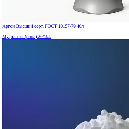
Аргон Высший сорт, ГОСТ 10157-79 40л
Муфта газ. (папа) 20*3/4