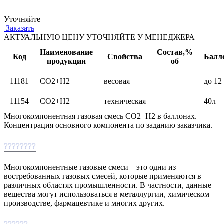
Уточняйте
Заказать
АКТУАЛЬНУЮ ЦЕНУ УТОЧНЯЙТЕ У МЕНЕДЖЕРА
Наименование
Состав,%
Код
Свойства
Балл
продукции
об
11181
СО2+Н2
весовая
до 12
11154
СО2+Н2
техническая
40л
Многокомпонентная газовая смесь СО2+Н2 в баллонах.
Концентрация основного компонента по заданию заказчика.
????????
Многокомпонентные газовые смеси – это одни из
востребованных газовых смесей, которые применяются в
различных областях промышленности. В частности, данные
вещества могут использоваться в металлургии, химическом
производстве, фармацевтике и многих других.