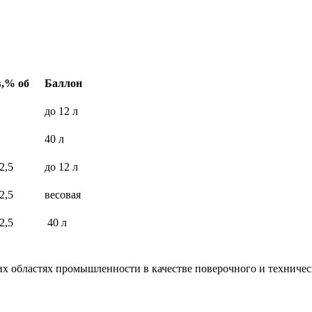
в,% об
Баллон
до 12 л
40 л
2,5
до 12 л
2,5
весовая
2,5
40 л
х областях промышленности в качестве поверочного и техническ