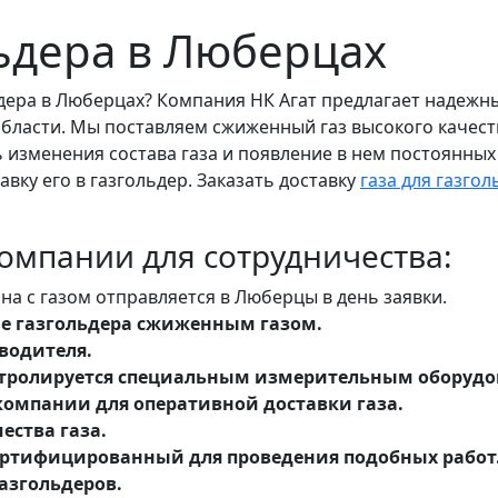
ьдера в Люберцах
дера в Люберцах? Компания НК Агат предлагает надежны
области. Мы поставляем сжиженный газ высокого качес
 изменения состава газа и появление в нем постоянны
вку его в газгольдер. Заказать доставку
газа для газгол
мпании для сотрудничества:
а с газом отправляется в Люберцы в день заявки.
ие газгольдера сжиженным газом.
водителя.
онтролируется специальным измерительным оборуд
компании для оперативной доставки газа.
ества газа.
ртифицированный для проведения подобных работ
азгольдеров.