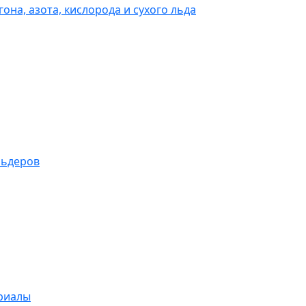
она, азота, кислорода и сухого льда
льдеров
риалы