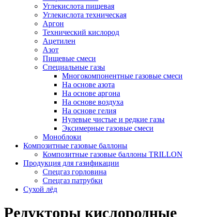
Углекислота пищевая
Углекислота техническая
Аргон
Технический кислород
Ацетилен
Азот
Пищевые смеси
Специальные газы
Многокомпонентные газовые смеси
На основе азота
На основе аргона
На основе воздуха
На основе гелия
Нулевые чистые и редкие газы
Эксимерные газовые смеси
Моноблоки
Композитные газовые баллоны
Композитные газовые баллоны TRILLON
Продукция для газификации
Спецгаз горловина
Спецгаз патрубки
Сухой лёд
Редукторы кислородные