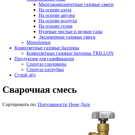
Многокомпонентные газовые смеси
На основе азота
На основе аргона
На основе воздуха
На основе гелия
Нулевые чистые и редкие газы
Эксимерные газовые смеси
Моноблоки
Композитные газовые баллоны
Композитные газовые баллоны TRILLON
Продукция для газификации
Спецгаз горловина
Спецгаз патрубки
Сухой лёд
Сварочная смесь
Сортировать по:
Популярности
Цене
Дате