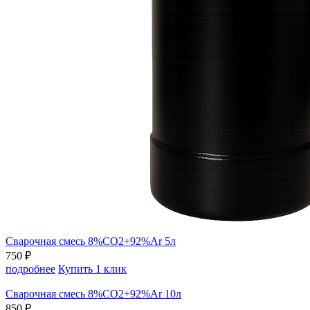
Сварочная смесь 8%СО2+92%Ar 5л
750 ₽
подробнее
Купить 1 клик
Сварочная смесь 8%СО2+92%Ar 10л
850 ₽