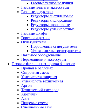
Газовые тепловые пушки
Газовые плиты и аксессуары
Газовые редукторы
Редукторы ацетиленовые
Редукторы кислородные
Редукторы пропановые
Редукторы углекислотные
Газовые шкафы
Горелки и резаки
Огнетушители
Порошковые огнетушители
Углекислотные огнетушители
Паяльное оборудование
Переходники и аксессуары
Газовые баллоны и заправка баллонов
Пропан в баллонах
Сварочная смесь
Углекислота пищевая
Углекислота техническая
Аргон
Технический кислород
Ацетилен
Азот
Пищевые смеси
Специальные газы